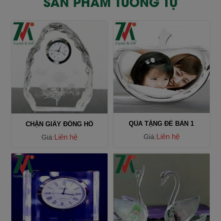
SẢN PHẨM TƯƠNG TỰ
QÙA TẶNG ĐỂ BÀN 1
CHẶN GIẤY ĐỒNG HỒ
Liên hệ
Liên hệ
Giá:
Giá: