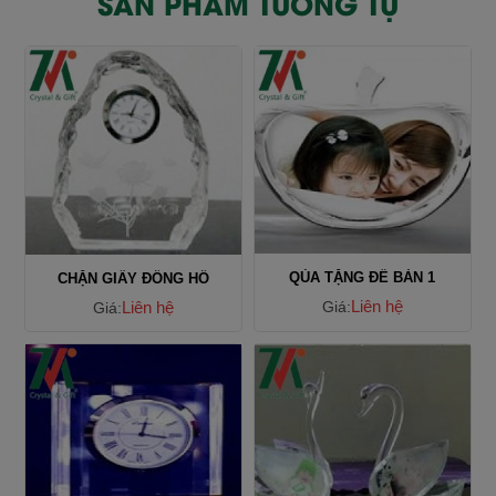
SẢN PHẨM TƯƠNG TỰ
QÙA TẶNG ĐỂ BÀN 1
CHẶN GIẤY ĐỒNG HỒ
Liên hệ
Liên hệ
Giá:
Giá: